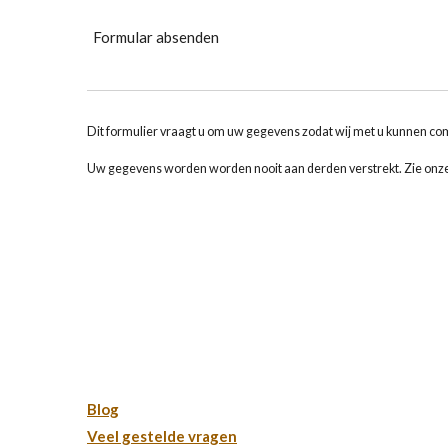
Formular absenden
Dit formulier vraagt u om uw gegevens zodat wij met u kunnen c
Uw gegevens worden worden nooit aan derden verstrekt. Zie onze
Over Tint Center:
De tintspecialisten van Nederland met 10+ jaar
ervaring, dochteronderneming van GT garage
Meer informatie:
Blog
Veel gestelde vragen