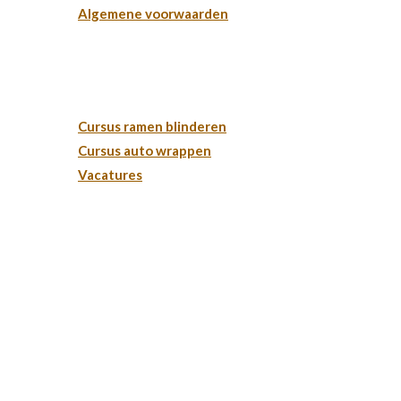
Algemene voorwaarden
Cursus en vacatures:
Cursus ramen blinderen
Cursus auto wrappen
Vacatures
Adresgegevens:
Tint Center
Versantvoortstraat 2A
5615 AR Eindhoven
KvK: 75186462