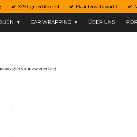
g
XPEL gecertificeerd
Klaar terwijl u wacht
M
OLIEN
CAR WRAPPING
ÜBER UNS
POR
 aanvragen voor uw voertuig.