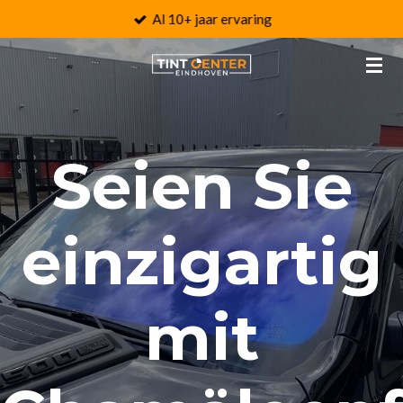
Al 10+ jaar ervaring
Zum
Hauptinhalt
springen
Seien Sie
einzigartig
mit